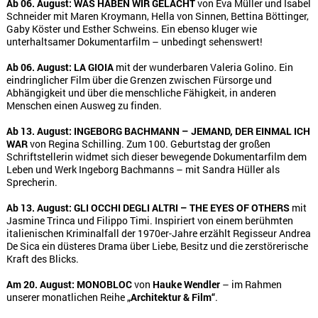
Ab 06. August:
WAS HABEN WIR GELACHT
von Eva Müller und Isabel
Schneider mit Maren Kroymann, Hella von Sinnen, Bettina Böttinger,
Gaby Köster und Esther Schweins. Ein ebenso kluger wie
unterhaltsamer Dokumentarfilm – unbedingt sehenswert!
Ab 06. August:
LA GIOIA
mit der wunderbaren Valeria Golino. Ein
eindringlicher Film über die Grenzen zwischen Fürsorge und
Abhängigkeit und über die menschliche Fähigkeit, in anderen
Menschen einen Ausweg zu finden.
Ab 13. August:
INGEBORG BACHMANN – JEMAND, DER EINMAL ICH
WAR
von Regina Schilling. Zum 100. Geburtstag der großen
Schriftstellerin widmet sich dieser bewegende Dokumentarfilm dem
Leben und Werk Ingeborg Bachmanns – mit Sandra Hüller als
Sprecherin.
Ab 13. August:
GLI OCCHI DEGLI ALTRI – THE EYES OF OTHERS
mit
Jasmine Trinca und Filippo Timi. Inspiriert von einem berühmten
italienischen Kriminalfall der 1970er-Jahre erzählt Regisseur Andrea
De Sica ein düsteres Drama über Liebe, Besitz und die zerstörerische
Kraft des Blicks.
Am 20. August:
MONOBLOC
von
Hauke Wendler
– im Rahmen
unserer monatlichen Reihe
„Architektur & Film“
.