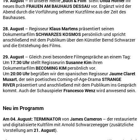
19. August
– In unserer Reihe
„Buch & Film“
stellt
Unda Hörner
ihr
neues Buch
FRAUEN AM BAUHAUS DESSAU
vor. Ergänzt wird der
Abend durch die Vorführung seltener Kurzfilme aus der Zeit des
Bauhauses.
28. August
– Regisseur
Klaus Martens
präsentiert seinen
Dokumentarfilm
SCHWARZES KOSMOS
persönlich und spricht
anschließend mit dem Publikum über den Künstler Bernd Schwarzer
und die Entstehung des Films.
29. August
– Gleich zwei besondere Filmgespräche an einem Tag:
Um
17:30 Uhr
stellt Regisseurin
Susanne Kim
ihren
Dokumentarfilm
BECOMING KIM
persönlich vor.
Um
20:00 Uhr
begrüßen wir den spanischen Regisseur
Jaume Claret
Muxart
, der sein poetisches Coming-of-Age-Drama
STRANGE
RIVER
präsentiert und anschließend mit dem Publikum ins Gespräch
kommt. Auch der Schauspieler
Francesco Wenz
wird anwesend sein.
Neu im Programm
Am 04. August:
TERMINATOR
von
James Cameron
– der restaurierte
und digitalisierte Kultfilm mit Arnold Schwarzenegger (zusätzliche
Vorstellung am
21. August
).